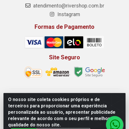
atendimento@rivershop.com.br
Instagram
Formas de Pagamento
Site Seguro
Rio Vermelho Distribuição de Alimentos LTDA - Rodovia
O nosso site coleta cookies próprios e de
BR, 153, KM 52 N 00 QD 00 LT 16 - Bairro Jardim
terceiros para proporcionar uma experiência
Eldorado, Anápolis/GO - CEP 75.045-190 - CNPJ
personalizada ao usuário, apresentar publicidade
10.912.900/0002-40
relevante de acordo com o seu perfil e melhorar a
qualidade do nosso site.