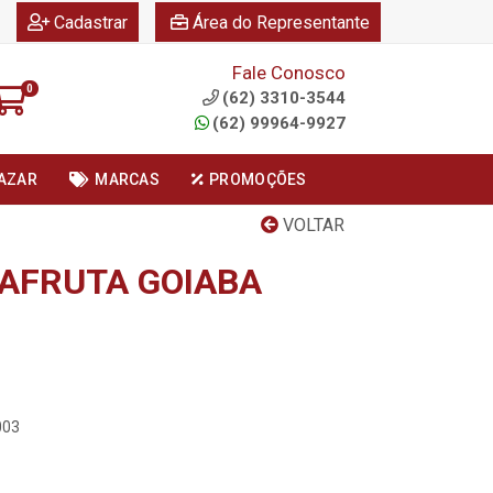
|
|
Cadastrar
Área do Representante
Fale Conosco
0
(62) 3310-3544
(62) 99964-9927
AZAR
MARCAS
PROMOÇÕES
VOLTAR
AFRUTA GOIABA
003