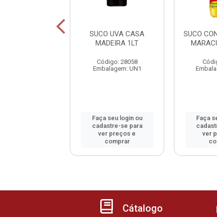
ROPE KALY
SUCO UVA CASA
SUCO CO
ERINA 700ML
MADEIRA 1LT
MARACU
digo: 800931
Código: 28058
Códi
alagem: GF1
Embalagem: UN1
Embala
 seu login ou
Faça seu login ou
Faça se
astre-se para
cadastre-se para
cadast
er preços e
ver preços e
ver 
comprar
comprar
co
Cátalogo