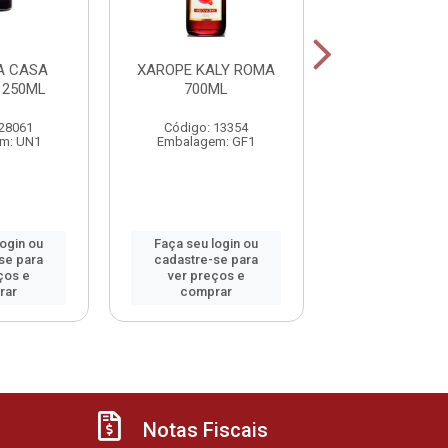
A CASA
XAROPE KALY ROMA
XAROPE K
 250ML
700ML
TANGERINA 
 28061
Código: 13354
Código: 800
m: UN1
Embalagem: GF1
Embalagem:
login ou
Faça seu login ou
Faça seu log
se para
cadastre-se para
cadastre-se 
ços e
ver preços e
ver preços
rar
comprar
comprar
Notas Fiscais