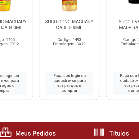
NC MAGUARY
SUCO CONC MAGUARY
SUCO UV
JA 500ML
CAJU 500ML
MADEIRA
go: 1495
Código: 1493
Código:
gem: CX12
Embalagem: CX12
Embalage
u login ou
Faça seu login ou
Faça seu 
re-se para
cadastre-se para
cadastre-
preços e
ver preços e
ver pre
mprar
comprar
comp
Meus Pedidos
Títulos