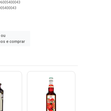
896005400043
6005400043
 ou
ços e comprar