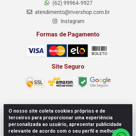
(62) 99964-9927
atendimento@rivershop.com.br
Instagram
Formas de Pagamento
Site Seguro
Rio Vermelho Distribuição de Alimentos LTDA - Rodovia
O nosso site coleta cookies próprios e de
BR, 153, KM 52 N 00 QD 00 LT 16 - Bairro Jardim
terceiros para proporcionar uma experiência
Eldorado, Anápolis/GO - CEP 75.045-190 - CNPJ
personalizada ao usuário, apresentar publicidade
10.912.900/0002-40
relevante de acordo com o seu perfil e melhorar a