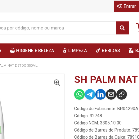
Entrar
A
HIGIENE E BELEZA
LIMPEZA
BEBIDAS
B
ALM NAT DETOX 350ML
SH PALM NAT
Código do Fabricante: BR04290A
Código: 32748
Código NCM: 3305.10.00
Código de Barras do Produto: 7
Código de Barras da Caixa: 789