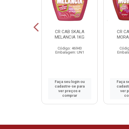
A LUMINOSO UV
CR CAB SKALA
CR C
300ML
MELANCIA 1KG
MORA
digo: 42050
Código: 46943
Códig
alagem: UN1
Embalagem: UN1
Embal
 seu login ou
Faça seu login ou
Faça se
astre-se para
cadastre-se para
cadast
er preços e
ver preços e
ver 
comprar
comprar
co