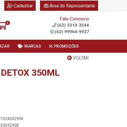
|
|
Cadastrar
Área do Representante
Fale Conosco
0
(62) 3310-3544
(62) 99964-9927
AZAR
MARCAS
PROMOÇÕES
VOLTAR
 DETOX 350ML
891024042908
1024042908