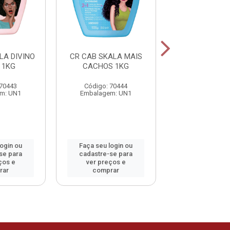
LA DIVINO
CR CAB SKALA MAIS
SH SEDA LUMI
 1KG
CACHOS 1KG
300ML
 70443
Código: 70444
Código: 42
m: UN1
Embalagem: UN1
Embalagem:
login ou
Faça seu login ou
Faça seu log
se para
cadastre-se para
cadastre-se 
ços e
ver preços e
ver preços
rar
comprar
comprar