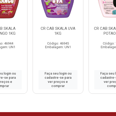
AB SKALA
CR CAB SKALA UVA
CR CAB SKA
NGO 1KG
1KG
POTAO
o: 46944
Código: 46945
Código:
agem: UN1
Embalagem: UN1
Embalage
u login ou
Faça seu login ou
Faça seu 
re-se para
cadastre-se para
cadastre-
preços e
ver preços e
ver pre
mprar
comprar
comp