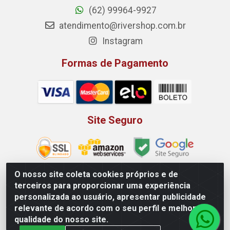
(62) 99964-9927
atendimento@rivershop.com.br
Instagram
Formas de Pagamento
Site Seguro
O nosso site coleta cookies próprios e de
terceiros para proporcionar uma experiência
Rio Vermelho Distribuição de Alimentos LTDA - Rodovia BR,
personalizada ao usuário, apresentar publicidade
153, KM 52 N 00 QD 00 LT 16 - Bairro Jardim Eldorado,
relevante de acordo com o seu perfil e melhorar a
Anápolis/GO - CEP 75.045-190 - CNPJ 10.912.900/0002-40
qualidade do nosso site.