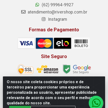
(62) 99964-9927
atendimento@rivershop.com.br
Instagram
Formas de Pagamento
Site Seguro
O nosso site coleta cookies próprios e de
terceiros para proporcionar uma experiência
Rio Vermelho Distribuição de Alimentos LTDA - Rodovia BR,
personalizada ao usuário, apresentar publicidade
153, KM 52 N 00 QD 00 LT 16 - Bairro Jardim Eldorado,
relevante de acordo com o seu perfil e melhorar a
Anápolis/GO - CEP 75.045-190 - CNPJ 10.912.900/0002-40
qualidade do nosso site.