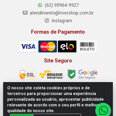
(62) 99964-9927
atendimento@rivershop.com.br
Instagram
Formas de Pagamento
Site Seguro
O nosso site coleta cookies próprios e de
terceiros para proporcionar uma experiência
Rio Vermelho Distribuição de Alimentos LTDA - Rodovia BR,
personalizada ao usuário, apresentar publicidade
153, KM 52 N 00 QD 00 LT 16 - Bairro Jardim Eldorado,
relevante de acordo com o seu perfil e melhorar a
Anápolis/GO - CEP 75.045-190 - CNPJ 10.912.900/0002-40
qualidade do nosso site.