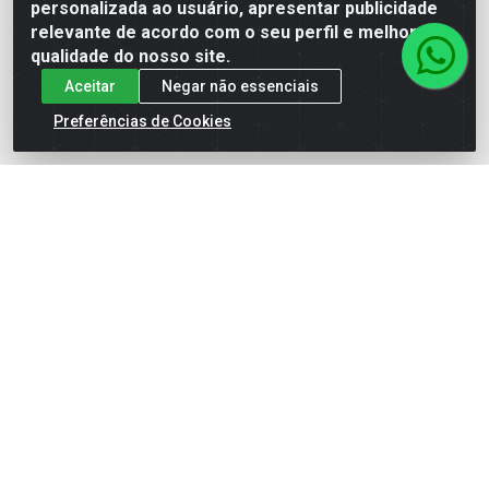
personalizada ao usuário, apresentar publicidade
(62) 99964-9927
relevante de acordo com o seu perfil e melhorar a
atendimento@rivershop.com.br
qualidade do nosso site.
Instagram
Aceitar
Negar não essenciais
Preferências de Cookies
Formas de Pagamento
Site Seguro
Rio Vermelho Distribuição de Alimentos LTDA - Rodovia BR,
153, KM 52 N 00 QD 00 LT 16 - Bairro Jardim Eldorado,
Anápolis/GO - CEP 75.045-190 - CNPJ 10.912.900/0002-40