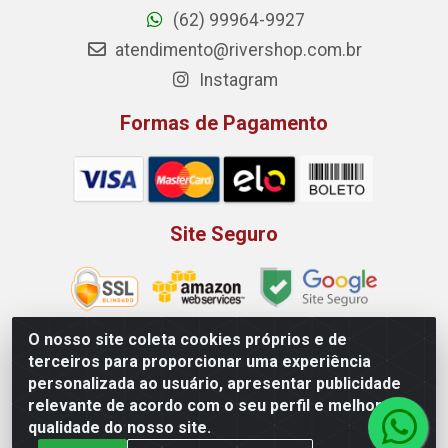
(62) 99964-9927
atendimento@rivershop.com.br
Instagram
Formas de Pagamento
Site Seguro
O nosso site coleta cookies próprios e de
terceiros para proporcionar uma experiência
Rio Vermelho Distribuição de Alimentos LTDA - Rodovia BR,
personalizada ao usuário, apresentar publicidade
153, KM 52 N 00 QD 00 LT 16 - Bairro Jardim Eldorado,
relevante de acordo com o seu perfil e melhorar a
Anápolis/GO - CEP 75.045-190 - CNPJ 10.912.900/0002-40
qualidade do nosso site.