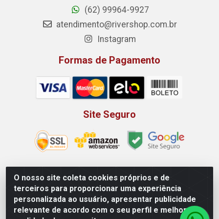
(62) 99964-9927
atendimento@rivershop.com.br
Instagram
Formas de Pagamento
Site Seguro
O nosso site coleta cookies próprios e de
Rio Vermelho Distribuição de Alimentos LTDA - Rodovia BR,
terceiros para proporcionar uma experiência
153, KM 52 N 00 QD 00 LT 16 - Bairro Jardim Eldorado,
personalizada ao usuário, apresentar publicidade
Anápolis/GO - CEP 75.045-190 - CNPJ 10.912.900/0002-40
relevante de acordo com o seu perfil e melhorar a