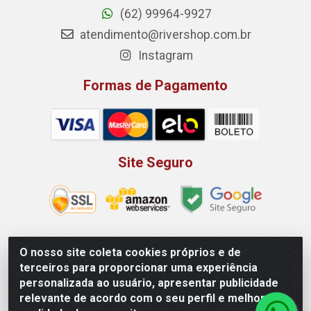
(62) 99964-9927
atendimento@rivershop.com.br
Instagram
Formas de Pagamento
Site Seguro
O nosso site coleta cookies próprios e de
Rio Vermelho Distribuição de Alimentos LTDA - Rodovia BR,
terceiros para proporcionar uma experiência
153, KM 52 N 00 QD 00 LT 16 - Bairro Jardim Eldorado,
personalizada ao usuário, apresentar publicidade
Anápolis/GO - CEP 75.045-190 - CNPJ 10.912.900/0002-40
relevante de acordo com o seu perfil e melhorar a