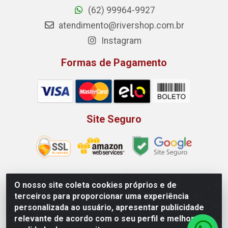
(62) 99964-9927
atendimento@rivershop.com.br
Instagram
Formas de Pagamento
Site Seguro
O nosso site coleta cookies próprios e de
Rio Vermelho Distribuição de Alimentos LTDA - Rodovia BR,
terceiros para proporcionar uma experiência
153, KM 52 N 00 QD 00 LT 16 - Bairro Jardim Eldorado,
personalizada ao usuário, apresentar publicidade
Anápolis/GO - CEP 75.045-190 - CNPJ 10.912.900/0002-40
relevante de acordo com o seu perfil e melhorar a