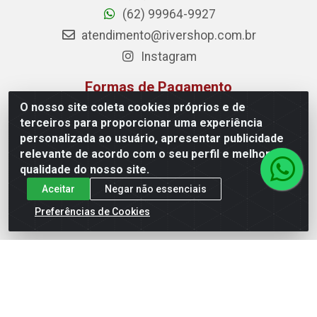
(62) 99964-9927
atendimento@rivershop.com.br
Instagram
Formas de Pagamento
O nosso site coleta cookies próprios e de
terceiros para proporcionar uma experiência
personalizada ao usuário, apresentar publicidade
relevante de acordo com o seu perfil e melhorar a
Site Seguro
qualidade do nosso site.
Aceitar
Negar não essenciais
Preferências de Cookies
Rio Vermelho Distribuição de Alimentos LTDA - Rodovia BR,
153, KM 52 N 00 QD 00 LT 16 - Bairro Jardim Eldorado,
Anápolis/GO - CEP 75.045-190 - CNPJ 10.912.900/0002-40