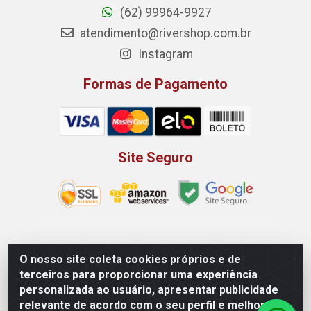
(62) 99964-9927
atendimento@rivershop.com.br
Instagram
Formas de Pagamento
Site Seguro
Rio Vermelho Distribuição de Alimentos LTDA - Rodovia
O nosso site coleta cookies próprios e de
BR, 153, KM 52 N 00 QD 00 LT 16 - Bairro Jardim
terceiros para proporcionar uma experiência
Eldorado, Anápolis/GO - CEP 75.045-190 - CNPJ
personalizada ao usuário, apresentar publicidade
10.912.900/0002-40
relevante de acordo com o seu perfil e melhorar a