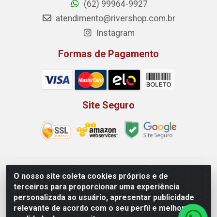
(62) 99964-9927
atendimento@rivershop.com.br
Instagram
Formas de Pagamento
Site Seguro
Rio Vermelho Distribuição de Alimentos LTDA - Rodovia
O nosso site coleta cookies próprios e de
BR, 153, KM 52 N 00 QD 00 LT 16 - Bairro Jardim
terceiros para proporcionar uma experiência
Eldorado, Anápolis/GO - CEP 75.045-190 - CNPJ
personalizada ao usuário, apresentar publicidade
10.912.900/0002-40
relevante de acordo com o seu perfil e melhorar a