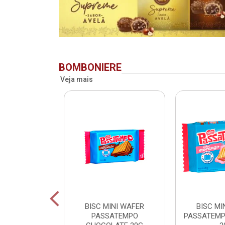
BOMBONIERE
Veja mais
RIDENT BAG
BISC MINI WAFER
BISC MI
 LV + PG -
PASSATEMPO
PASSATEM