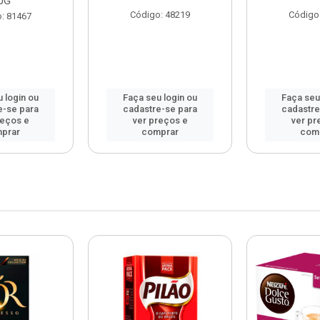
0G
Código: 48219
Código
: 81467
 login ou
Faça seu login ou
Faça seu
e-se para
cadastre-se para
cadastre
reços e
ver preços e
ver pr
prar
comprar
com