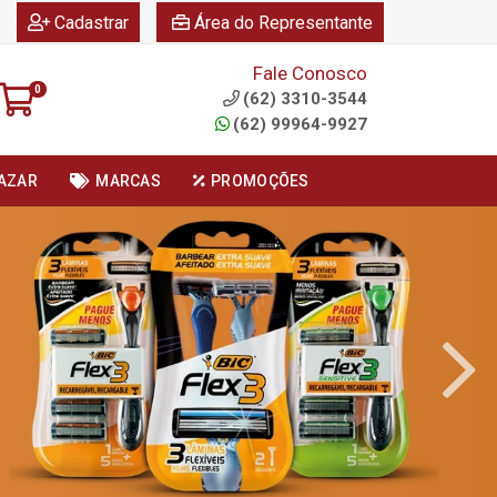
|
|
Cadastrar
Área do Representante
Fale Conosco
0
(62) 3310-3544
(62) 99964-9927
AZAR
MARCAS
PROMOÇÕES