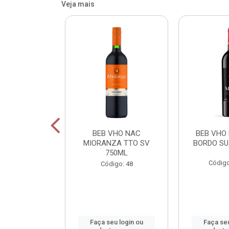
Veja mais
OR FIU FIU
BEB VHO NAC
BEB VHO
A DE LIMAO
MIORANZA TTO SV
BORDO SU
50M
750ML
Código
: 800165
Código: 48
u login ou
Faça seu login ou
Faça seu