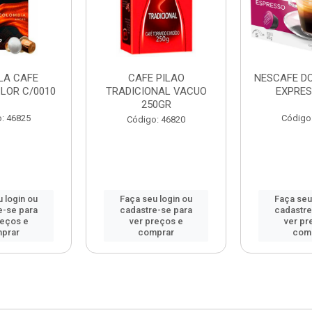
LA CAFE
CAFE PILAO
NESCAFE D
LOR C/0010
TRADICIONAL VACUO
EXPRES
250GR
: 46825
Código
Código: 46820
 login ou
Faça seu login ou
Faça seu
e-se para
cadastre-se para
cadastre
reços e
ver preços e
ver pr
prar
comprar
com