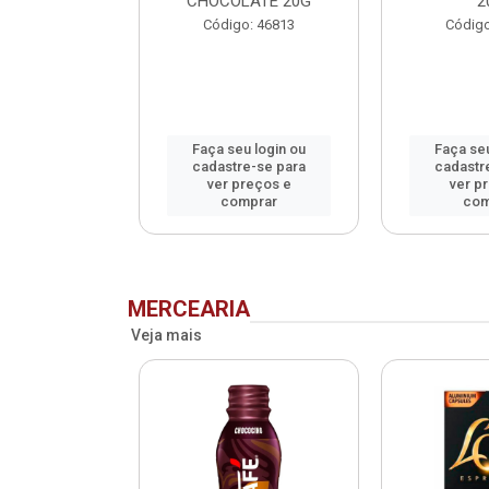
CHOCOLATE 20G
2
o: 75993
Código: 46813
Código
u login ou
Faça seu login ou
Faça seu
e-se para
cadastre-se para
cadastr
reços e
ver preços e
ver p
mprar
comprar
com
MERCEARIA
Veja mais