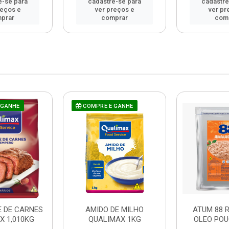
e-se para
cadastre-se para
cadastre
reços e
ver preços e
ver pr
prar
comprar
com
 GANHE
COMPRE E GANHE
 DE CARNES
AMIDO DE MILHO
ATUM 88 
X 1,010KG
QUALIMAX 1KG
OLEO POU