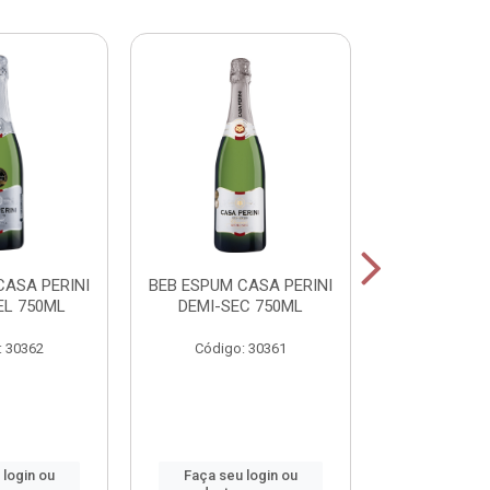
CASA PERINI
BEB ESPUM CASA PERINI
BEB ESPUM C
L 750ML
DEMI-SEC 750ML
BRUT CHAM
: 30362
Código: 30361
Código:
 login ou
Faça seu login ou
Faça seu 