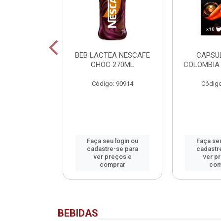
SCAFE
BEB LACTEA NESCAFE
CAPSU
NADO SACHET
CHOC 270ML
COLOMBIA 
40G
Código: 90914
Código
o: 90913
u login ou
Faça seu login ou
Faça seu
e-se para
cadastre-se para
cadastr
reços e
ver preços e
ver p
mprar
comprar
com
BEBIDAS