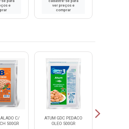
-se para
cadastre-se para
cadastre
eços e
ver preços e
ver pr
prar
comprar
comp
RALADO C/
ATUM GDC PEDACO
ATUM GDC
CH 500GR
OLEO 500GR
OLEO 