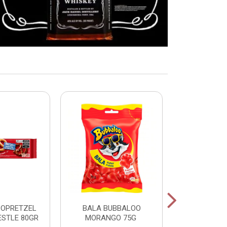
COPRETZEL
BALA BUBBALOO
CHICLE
ESTLE 80GR
MORANGO 75G
HORTELA