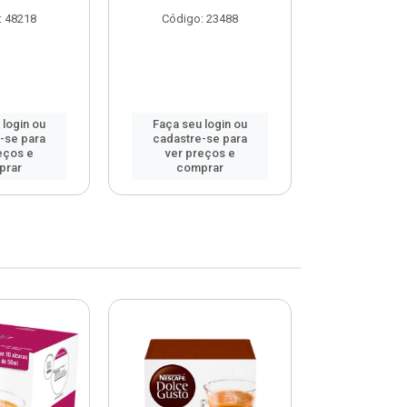
: 48218
Código: 23488
Código
 login ou
Faça seu login ou
Faça seu 
-se para
cadastre-se para
cadastre
eços e
ver preços e
ver pr
prar
comprar
comp