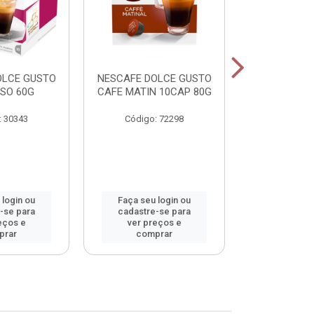
OLCE GUSTO
NESCAFE DOLCE GUSTO
NESCAFE DO
SO 60G
CAFE MATIN 10CAP 80G
LAT MACCHI
: 30343
Código: 72298
Código:
 login ou
Faça seu login ou
Faça seu 
-se para
cadastre-se para
cadastre
eços e
ver preços e
ver pr
prar
comprar
comp