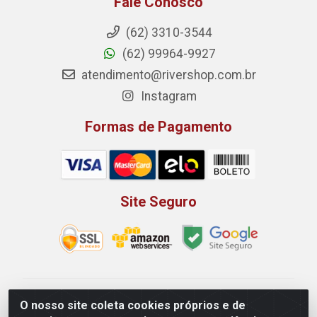
Fale Conosco
(62) 3310-3544
(62) 99964-9927
atendimento@rivershop.com.br
Instagram
Formas de Pagamento
Site Seguro
Rio Vermelho Distribuição de Alimentos LTDA - Rodovia
O nosso site coleta cookies próprios e de
BR, 153, KM 52 N 00 QD 00 LT 16 - Bairro Jardim