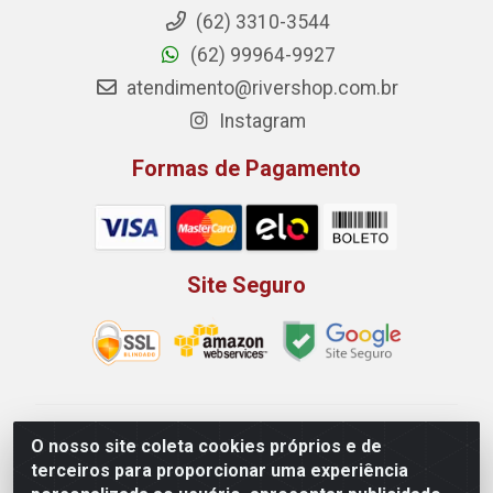
(62) 3310-3544
(62) 99964-9927
atendimento@rivershop.com.br
Instagram
Formas de Pagamento
Site Seguro
Rio Vermelho Distribuição de Alimentos LTDA - Rodovia
O nosso site coleta cookies próprios e de
BR, 153, KM 52 N 00 QD 00 LT 16 - Bairro Jardim
terceiros para proporcionar uma experiência
Eldorado, Anápolis/GO - CEP 75.045-190 - CNPJ