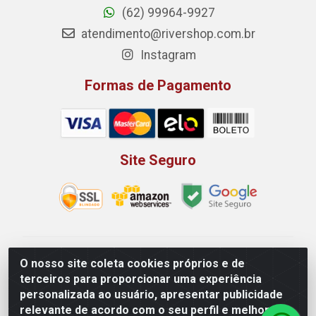
(62) 99964-9927
atendimento@rivershop.com.br
Instagram
Formas de Pagamento
Site Seguro
Rio Vermelho Distribuição de Alimentos LTDA - Rodovia
O nosso site coleta cookies próprios e de
BR, 153, KM 52 N 00 QD 00 LT 16 - Bairro Jardim
terceiros para proporcionar uma experiência
Eldorado, Anápolis/GO - CEP 75.045-190 - CNPJ
personalizada ao usuário, apresentar publicidade
10.912.900/0002-40
relevante de acordo com o seu perfil e melhorar a