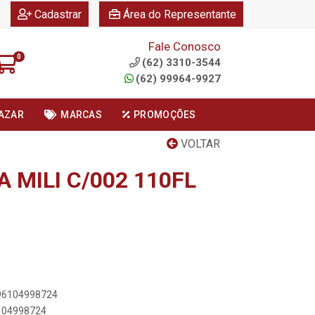
|
|
Cadastrar
Área do Representante
Fale Conosco
0
(62) 3310-3544
(62) 99964-9927
AZAR
MARCAS
PROMOÇÕES
VOLTAR
 MILI C/002 110FL
896104998724
6104998724