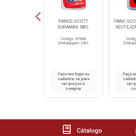
 LIXO BIOFORCE
PANOS SCOTT
PANO SCO
PTO 100L 10UN
DURAMAX 58FL
REUTILIZ
digo: 53019
Código: 87666
Códig
alagem: UN1
Embalagem: UN1
Embal
 seu login ou
Faça seu login ou
Faça se
astre-se para
cadastre-se para
cadast
er preços e
ver preços e
ver 
comprar
comprar
co
Cátalogo