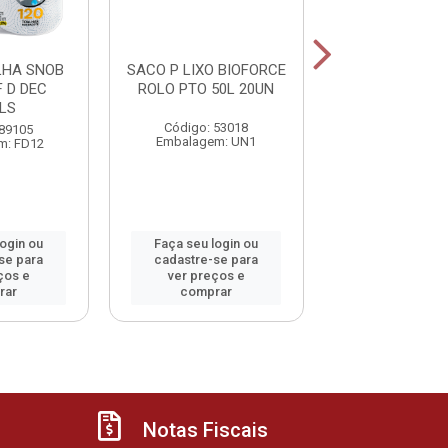
LHA SNOB
SACO P LIXO BIOFORCE
SACO P LIXO B
 D DEC
ROLO PTO 50L 20UN
ROLO PTO 100
LS
Código: 53018
Código: 53
 89105
Embalagem: UN1
Embalagem:
m: FD12
login ou
Faça seu login ou
Faça seu log
se para
cadastre-se para
cadastre-se 
ços e
ver preços e
ver preços
rar
comprar
comprar
Notas Fiscais