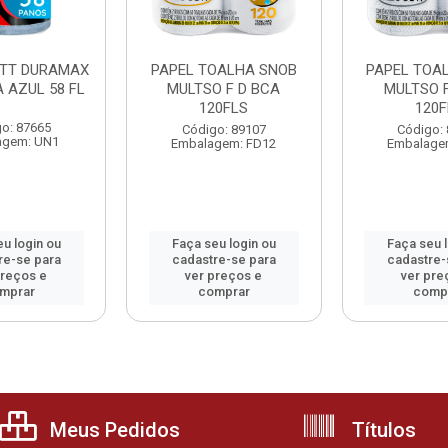
TT DURAMAX
PAPEL TOALHA SNOB
PAPEL TOA
A AZUL 58 FL
MULTSO F D BCA
MULTSO F
120FLS
120F
o: 87665
Código: 89107
Código:
agem: UN1
Embalagem: FD12
Embalage
u login ou
Faça seu login ou
Faça seu 
re-se para
cadastre-se para
cadastre-
preços e
ver preços e
ver pre
mprar
comprar
comp
Meus Pedidos
Títulos