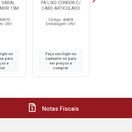
 VARAL
PA LIXO CONDOR C/
CESTO PLAST 
 MOR 15M
CABO ARTICULADO
93L FECHADO
PTO
 49670
Código: 46828
Código: 30
m: UN1
Embalagem: UN1
Embalagem:
login ou
Faça seu login ou
Faça seu log
se para
cadastre-se para
cadastre-se 
ços e
ver preços e
ver preços
rar
comprar
comprar
Notas Fiscais