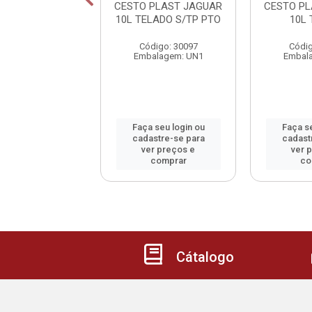
 PLAST JAGUAR
CESTO PLAST JAGUAR
CESTO P
FECHADO C/TP
10L TELADO S/TP PTO
10L
PTO
Código: 30097
Códig
digo: 30100
Embalagem: UN1
Embal
alagem: UN1
 seu login ou
Faça seu login ou
Faça se
astre-se para
cadastre-se para
cadast
er preços e
ver preços e
ver 
comprar
comprar
co
Cátalogo