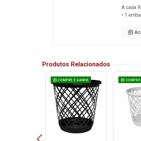
A cada R
• 1 emb
Ac
Produtos Relacionados
RE E GANHE
COMPRE E GANHE
COMPRE 