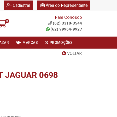
|
|
Cadastrar
Área do Representante
Fale Conosco
0
(62) 3310-3544
(62) 99964-9927
AZAR
MARCAS
PROMOÇÕES
VOLTAR
T JAGUAR 0698