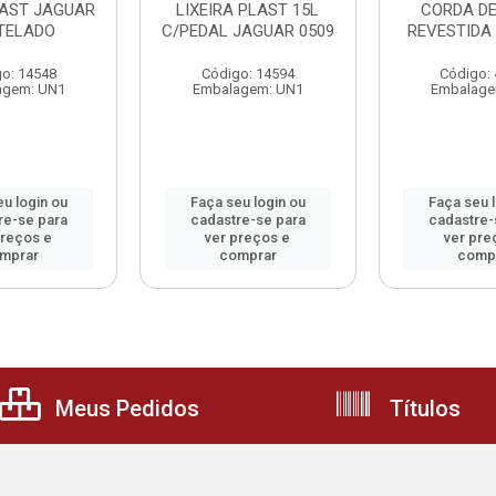
LAST JAGUAR
LIXEIRA PLAST 15L
CORDA DE
 TELADO
C/PEDAL JAGUAR 0509
REVESTIDA
o: 14548
Código: 14594
Código:
agem: UN1
Embalagem: UN1
Embalage
u login ou
Faça seu login ou
Faça seu 
re-se para
cadastre-se para
cadastre-
preços e
ver preços e
ver pre
mprar
comprar
comp
Meus Pedidos
Títulos