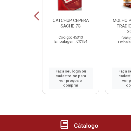
CHUP HEINZ
CATCHUP CEPERA
MOLHO P
CLES 397GR
SACHE 7G
TRADI
3
digo: 32135
Código: 45313
Códig
alagem: UN1
Embalagem: CX154
Embala
 seu login ou
Faça seu login ou
Faça se
astre-se para
cadastre-se para
cadast
er preços e
ver preços e
ver 
comprar
comprar
co
Cátalogo