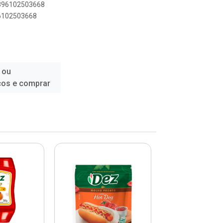
7896102503668
96102503668
 ou
ços e comprar