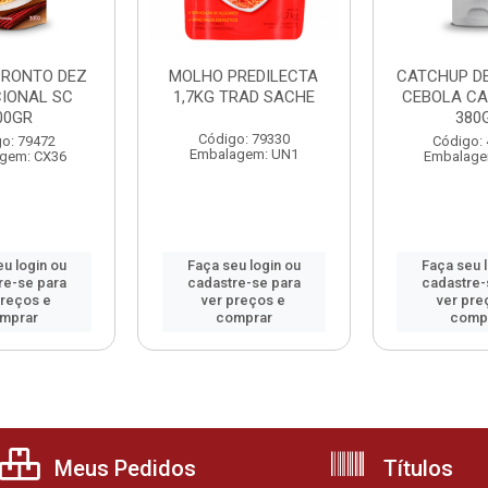
RONTO DEZ
MOLHO PREDILECTA
CATCHUP D
CIONAL SC
1,7KG TRAD SACHE
CEBOLA CA
00GR
380
Código: 79330
o: 79472
Código:
Embalagem: UN1
gem: CX36
Embalage
u login ou
Faça seu login ou
Faça seu 
re-se para
cadastre-se para
cadastre-
preços e
ver preços e
ver pre
mprar
comprar
comp
Meus Pedidos
Títulos