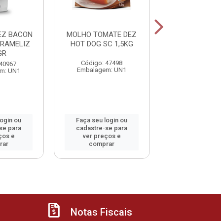
EZ BACON
MOLHO TOMATE DEZ
CATCHUP H
RAMELIZ
HOT DOG SC 1,5KG
PICLES 39
GR
Código: 47498
Código: 32
 40967
Embalagem: UN1
Embalagem:
m: UN1
login ou
Faça seu login ou
Faça seu log
se para
cadastre-se para
cadastre-se 
ços e
ver preços e
ver preços
rar
comprar
comprar
Notas Fiscais