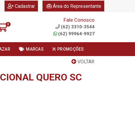
|
|
Cadastrar
Área do Representante
Fale Conosco
0
(62) 3310-3544
(62) 99964-9927
AZAR
MARCAS
PROMOÇÕES
VOLTAR
CIONAL QUERO SC