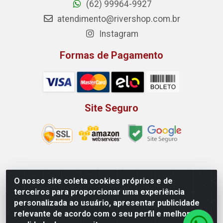
(62) 99964-9927
atendimento@rivershop.com.br
Instagram
Formas de Pagamento
Site Seguro
Rio Vermelho Distribuição de Alimentos LTDA - Rodovia
O nosso site coleta cookies próprios e de
BR, 153, KM 52 N 00 QD 00 LT 16 - Bairro Jardim
terceiros para proporcionar uma experiência
Eldorado, Anápolis/GO - CEP 75.045-190 - CNPJ
personalizada ao usuário, apresentar publicidade
10.912.900/0002-40
relevante de acordo com o seu perfil e melhorar a