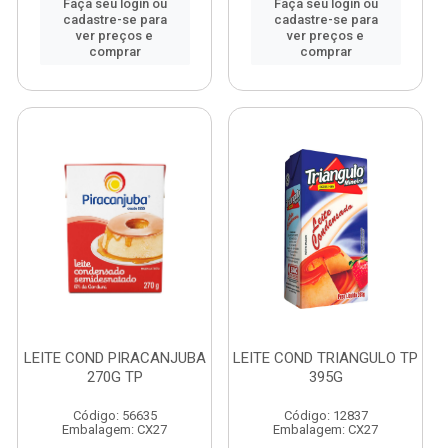
Faça seu login ou
Faça seu login ou
cadastre-se para
cadastre-se para
ver preços e
ver preços e
comprar
comprar
LEITE COND PIRACANJUBA
LEITE COND TRIANGULO TP
270G TP
395G
Código: 56635
Código: 12837
Embalagem: CX27
Embalagem: CX27