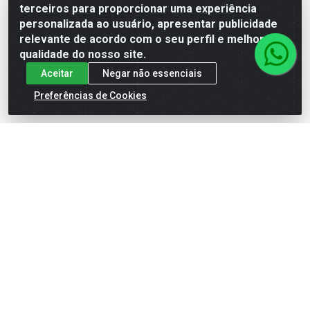
terceiros para proporcionar uma experiência
personalizada ao usuário, apresentar publicidade
Faça seu login ou
Faça seu login ou
relevante de acordo com o seu perfil e melhorar a
cadastre-se para
cadastre-se para
qualidade do nosso site.
ver preços e
ver preços e
comprar
comprar
Aceitar
Negar não essenciais
Preferências de Cookies
Cátalogo
Meus Pedidos
Títulos
Notas Fiscais
Institucional