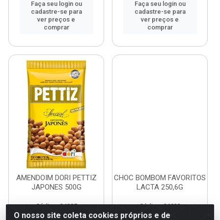
Faça seu login ou
Faça seu login ou
cadastre-se para
cadastre-se para
ver preços e
ver preços e
comprar
comprar
AMENDOIM DORI PETTIZ
CHOC BOMBOM FAVORITOS
JAPONES 500G
LACTA 250,6G
Código: 24085
Código: 26922
Embalagem: UN1
Embalagem: UN1
O nosso site coleta cookies próprios e de