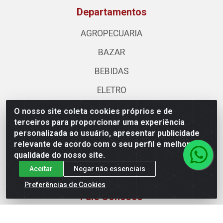
Departamentos
AGROPECUARIA
BAZAR
BEBIDAS
ELETRO
HIGIENE E BELEZA
O nosso site coleta cookies próprios e de
terceiros para proporcionar uma experiência
LIMPEZA
personalizada ao usuário, apresentar publicidade
relevante de acordo com o seu perfil e melhorar a
MATERIAIS CONSTRUCAO
qualidade do nosso site.
MERCEARIA
Aceitar
Negar não essenciais
Preferências de Cookies
Fale Conosco
(62) 3310-3544