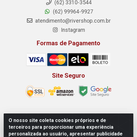
(62) 3310-3544
(62) 99964-9927
atendimento@rivershop.com.br
Instagram
Formas de Pagamento
Site Seguro
Rio Vermelho Distribuição de Alimentos LTDA - Rodovia
O nosso site coleta cookies próprios e de
BR, 153, KM 52 N 00 QD 00 LT 16 - Bairro Jardim
terceiros para proporcionar uma experiência
Eldorado, Anápolis/GO - CEP 75.045-190 - CNPJ
personalizada ao usuário, apresentar publicidade