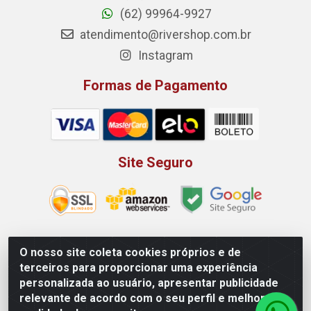
(62) 99964-9927
atendimento@rivershop.com.br
Instagram
Formas de Pagamento
Site Seguro
O nosso site coleta cookies próprios e de
Rio Vermelho Distribuição de Alimentos LTDA - Rodovia BR,
terceiros para proporcionar uma experiência
153, KM 52 N 00 QD 00 LT 16 - Bairro Jardim Eldorado,
personalizada ao usuário, apresentar publicidade
Anápolis/GO - CEP 75.045-190 - CNPJ 10.912.900/0002-40
relevante de acordo com o seu perfil e melhorar a