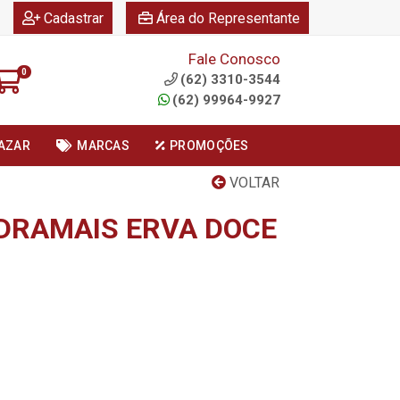
|
|
Cadastrar
Área do Representante
Fale Conosco
0
(62) 3310-3544
(62) 99964-9927
AZAR
MARCAS
PROMOÇÕES
VOLTAR
IDRAMAIS ERVA DOCE