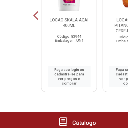
HID HIDRAMAIS
LOCAO SKALA AÇAI
LOCA
 SERENA 500ML
400ML
PITAN
CEREJ
digo: 45820
Código: 83944
Códig
alagem: UN1
Embalagem: UN1
Embal
 seu login ou
Faça seu login ou
Faça se
astre-se para
cadastre-se para
cadast
er preços e
ver preços e
ver 
comprar
comprar
co
Cátalogo