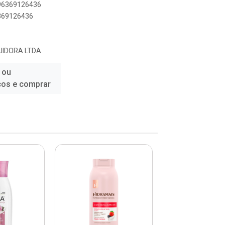
896369126436
6369126436
UIDORA LTDA
 ou
ços e comprar