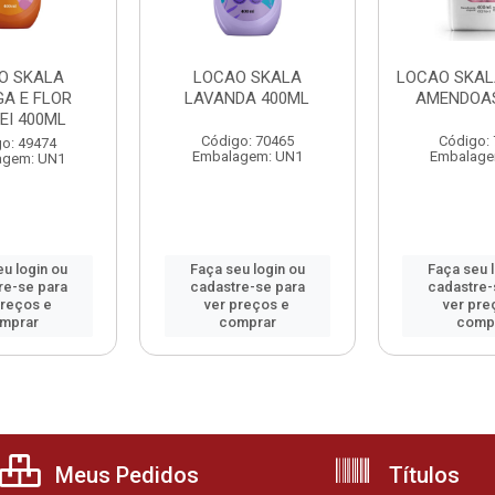
O SKALA
LOCAO SKALA
LOCAO SKAL
GA E FLOR
LAVANDA 400ML
AMENDOA
EI 400ML
Código: 70465
Código:
o: 49474
Embalagem: UN1
Embalage
agem: UN1
u login ou
Faça seu login ou
Faça seu 
re-se para
cadastre-se para
cadastre-
preços e
ver preços e
ver pre
mprar
comprar
comp
Meus Pedidos
Títulos