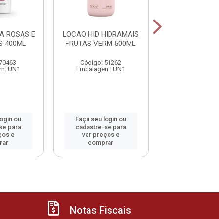
A ROSAS E
LOCAO HID HIDRAMAIS
LOCAO HID HI
S 400ML
FRUTAS VERM 500ML
NOITE SERENA
 70463
Código: 51262
Código: 45
m: UN1
Embalagem: UN1
Embalagem:
login ou
Faça seu login ou
Faça seu log
se para
cadastre-se para
cadastre-se 
ços e
ver preços e
ver preços
rar
comprar
comprar
Notas Fiscais