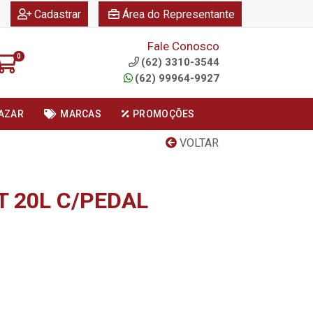
|
|
Cadastrar
Área do Representante
Fale Conosco
0
(62) 3310-3544
(62) 99964-9927
AZAR
MARCAS
PROMOÇÕES
VOLTAR
T 20L C/PEDAL