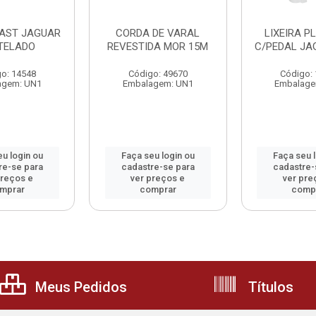
LAST JAGUAR
CORDA DE VARAL
LIXEIRA P
 TELADO
REVESTIDA MOR 15M
C/PEDAL JA
o: 14548
Código: 49670
Código:
agem: UN1
Embalagem: UN1
Embalage
u login ou
Faça seu login ou
Faça seu 
re-se para
cadastre-se para
cadastre-
preços e
ver preços e
ver pre
mprar
comprar
comp
Meus Pedidos
Títulos