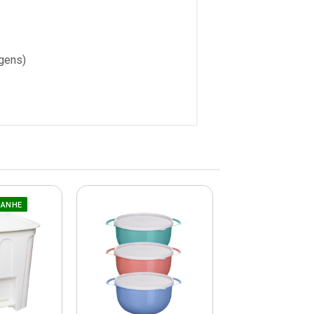
gens)
GANHE