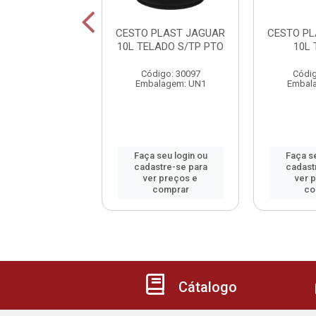
XO CONDOR C/
CESTO PLAST JAGUAR
CESTO P
 ARTICULADO
10L TELADO S/TP PTO
10L
digo: 46828
Código: 30097
Códig
alagem: UN1
Embalagem: UN1
Embal
 seu login ou
Faça seu login ou
Faça se
astre-se para
cadastre-se para
cadast
er preços e
ver preços e
ver 
comprar
comprar
co
Cátalogo