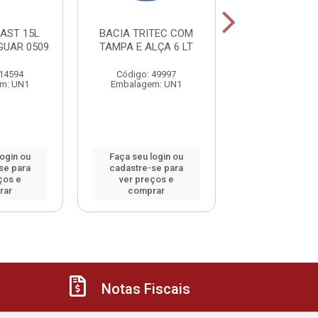
LAST 15L
BACIA TRITEC COM
PA LIXO CON
GUAR 0509
TAMPA E ALÇA 6 LT
CABO ARTIC
 14594
Código: 49997
Código: 46
m: UN1
Embalagem: UN1
Embalagem:
login ou
Faça seu login ou
Faça seu log
se para
cadastre-se para
cadastre-se 
ços e
ver preços e
ver preços
rar
comprar
comprar
Notas Fiscais