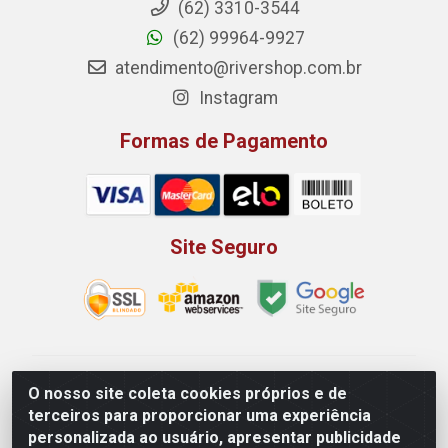
(62) 3310-3544
(62) 99964-9927
atendimento@rivershop.com.br
Instagram
Formas de Pagamento
Site Seguro
Rio Vermelho Distribuição de Alimentos LTDA - Rodovia
O nosso site coleta cookies próprios e de
BR, 153, KM 52 N 00 QD 00 LT 16 - Bairro Jardim
terceiros para proporcionar uma experiência
Eldorado, Anápolis/GO - CEP 75.045-190 - CNPJ
personalizada ao usuário, apresentar publicidade