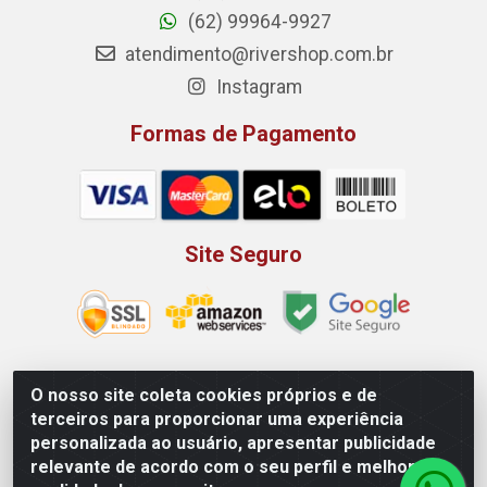
(62) 99964-9927
atendimento@rivershop.com.br
Instagram
Formas de Pagamento
Site Seguro
O nosso site coleta cookies próprios e de
Rio Vermelho Distribuição de Alimentos LTDA - Rodovia BR,
terceiros para proporcionar uma experiência
153, KM 52 N 00 QD 00 LT 16 - Bairro Jardim Eldorado,
personalizada ao usuário, apresentar publicidade
Anápolis/GO - CEP 75.045-190 - CNPJ 10.912.900/0002-40
relevante de acordo com o seu perfil e melhorar a