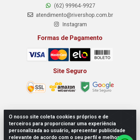
(62) 99964-9927
atendimento@rivershop.com.br
Instagram
Formas de Pagamento
Site Seguro
Rio Vermelho Distribuição de Alimentos LTDA - Rodovia
O nosso site coleta cookies próprios e de
BR, 153, KM 52 N 00 QD 00 LT 16 - Bairro Jardim
terceiros para proporcionar uma experiência
Eldorado, Anápolis/GO - CEP 75.045-190 - CNPJ
personalizada ao usuário, apresentar publicidade
10.912.900/0002-40
relevante de acordo com o seu perfil e melhorar a