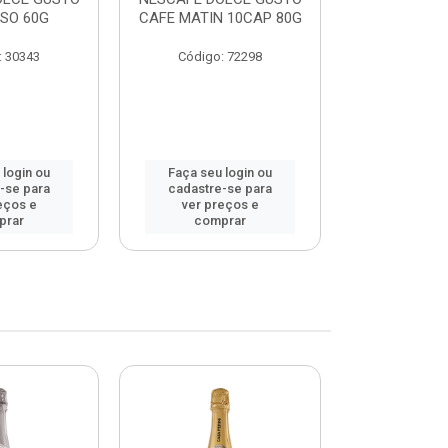
SO 60G
CAFE MATIN 10CAP 80G
LAT MACCHI
: 30343
Código: 72298
Código:
 login ou
Faça seu login ou
Faça seu 
-se para
cadastre-se para
cadastre
eços e
ver preços e
ver pr
prar
comprar
comp