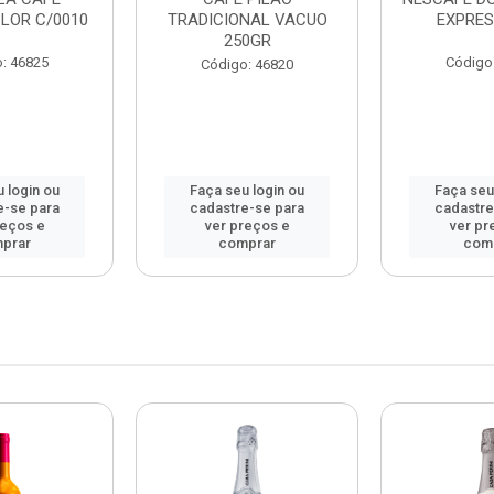
LOR C/0010
TRADICIONAL VACUO
EXPRES
250GR
: 46825
Código
Código: 46820
 login ou
Faça seu login ou
Faça seu
e-se para
cadastre-se para
cadastre
reços e
ver preços e
ver pr
prar
comprar
com