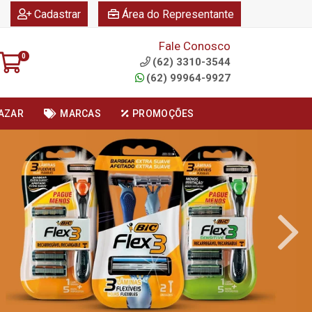
|
|
Cadastrar
Área do Representante
Fale Conosco
0
(62) 3310-3544
(62) 99964-9927
AZAR
MARCAS
PROMOÇÕES