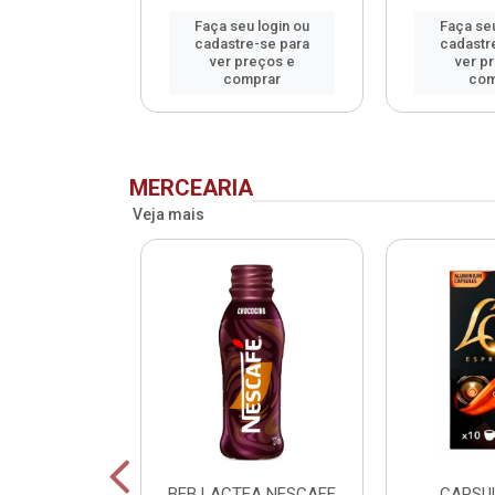
u login ou
Faça seu login ou
Faça seu
e-se para
cadastre-se para
cadastr
reços e
ver preços e
ver p
mprar
comprar
com
MERCEARIA
Veja mais
SCAFE
BEB LACTEA NESCAFE
CAPSU