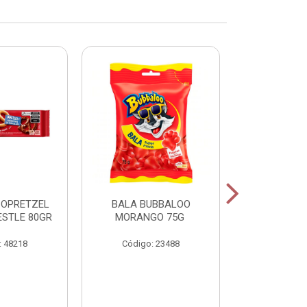
COPRETZEL
BALA BUBBALOO
CHICLE
ESTLE 80GR
MORANGO 75G
HORTELA
: 48218
Código: 23488
Código