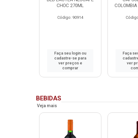
NADO SACHET
CHOC 270ML
COLOMBIA 
40G
Código: 90914
Código
o: 90913
u login ou
Faça seu login ou
Faça seu
e-se para
cadastre-se para
cadastr
reços e
ver preços e
ver p
mprar
comprar
com
BEBIDAS
Veja mais