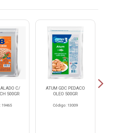
RALADO C/
ATUM GDC PEDACO
ATUM GDC
CH 500GR
OLEO 500GR
OLEO 
: 19465
Código: 13009
Código: