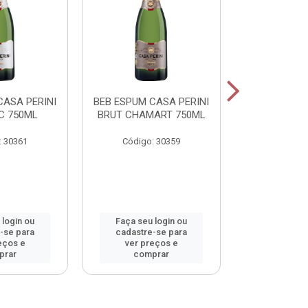
CASA PERINI
BEB ESPUM CASA PERINI
BEB ESPUM C
C 750ML
BRUT CHAMART 750ML
BRUT ROS
: 30361
Código: 30359
Código:
 login ou
Faça seu login ou
Faça seu 
-se para
cadastre-se para
cadastre
eços e
ver preços e
ver pr
prar
comprar
comp