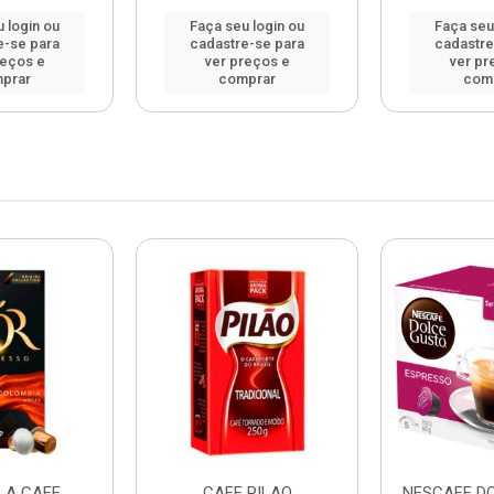
 login ou
Faça seu login ou
Faça seu
e-se para
cadastre-se para
cadastre
reços e
ver preços e
ver pr
prar
comprar
com
LA CAFE
CAFE PILAO
NESCAFE D