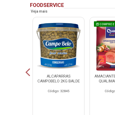
FOODSERVICE
Veja mais
COMPRE E
 CAMPOBELO
ALCAPARRAS
AMACIANTE
 M 2KG BALDE
CAMPOBELO 2KG BALDE
QUALIMA
o: 48882
Código: 32845
Código