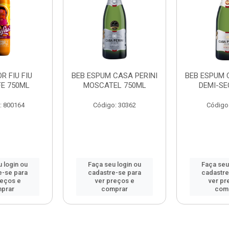
R FIU FIU
BEB ESPUM CASA PERINI
BEB ESPUM 
E 750ML
MOSCATEL 750ML
DEMI-SE
: 800164
Código: 30362
Código
 login ou
Faça seu login ou
Faça seu
e-se para
cadastre-se para
cadastre
reços e
ver preços e
ver pr
prar
comprar
com