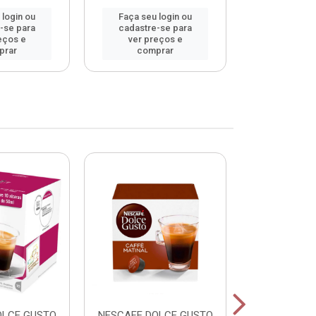
 login ou
Faça seu login ou
Faça seu 
-se para
cadastre-se para
cadastre
eços e
ver preços e
ver pr
prar
comprar
comp
OLCE GUSTO
NESCAFE DOLCE GUSTO
NESCAFE DO