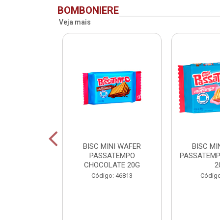
BOMBONIERE
Veja mais
RIDENT BAG
BISC MINI WAFER
BISC MI
 LV + PG -
PASSATEMPO
PASSATEM
CHOCOLATE 20G
2
o: 75993
Código: 46813
Código