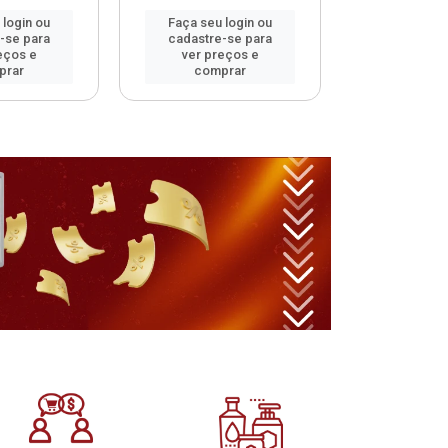
 login ou
Faça seu login ou
Faça seu 
-se para
cadastre-se para
cadastre
eços e
ver preços e
ver pr
prar
comprar
comp