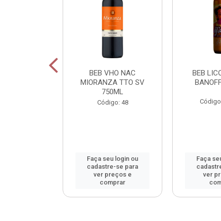
OR FIU FIU
BEB VHO NAC
BEB LICO
OS 750ML
MIORANZA TTO SV
BANOFF
750ML
o: 42400
Código
Código: 48
u login ou
Faça seu login ou
Faça seu
e-se para
cadastre-se para
cadastr
reços e
ver preços e
ver p
mprar
comprar
com