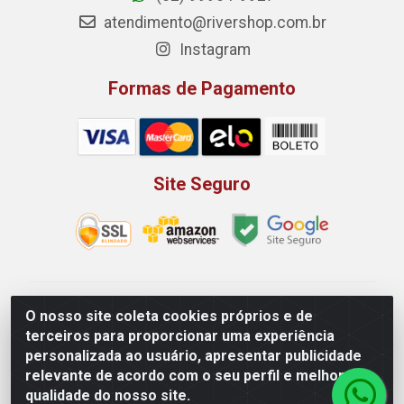
atendimento@rivershop.com.br
Instagram
Formas de Pagamento
Site Seguro
Rio Vermelho Distribuição de Alimentos LTDA - Rodovia
O nosso site coleta cookies próprios e de
BR, 153, KM 52 N 00 QD 00 LT 16 - Bairro Jardim
terceiros para proporcionar uma experiência
Eldorado, Anápolis/GO - CEP 75.045-190 - CNPJ
personalizada ao usuário, apresentar publicidade
10.912.900/0002-40
relevante de acordo com o seu perfil e melhorar a
qualidade do nosso site.