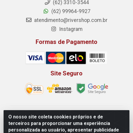
(62) 3310-3544
(62) 99964-9927
atendimento@rivershop.com.br
Instagram
Formas de Pagamento
Site Seguro
Rio Vermelho Distribuição de Alimentos LTDA - Rodovia
O nosso site coleta cookies próprios e de
BR, 153, KM 52 N 00 QD 00 LT 16 - Bairro Jardim
terceiros para proporcionar uma experiência
Eldorado, Anápolis/GO - CEP 75.045-190 - CNPJ
personalizada ao usuário, apresentar publicidade