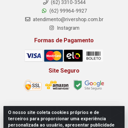
(62) 3310-3544
(62) 99964-9927
atendimento@rivershop.com.br
Instagram
Formas de Pagamento
Site Seguro
Rio Vermelho Distribuição de Alimentos LTDA - Rodovia
O nosso site coleta cookies próprios e de
BR, 153, KM 52 N 00 QD 00 LT 16 - Bairro Jardim
terceiros para proporcionar uma experiência
Eldorado, Anápolis/GO - CEP 75.045-190 - CNPJ
personalizada ao usuário, apresentar publicidade