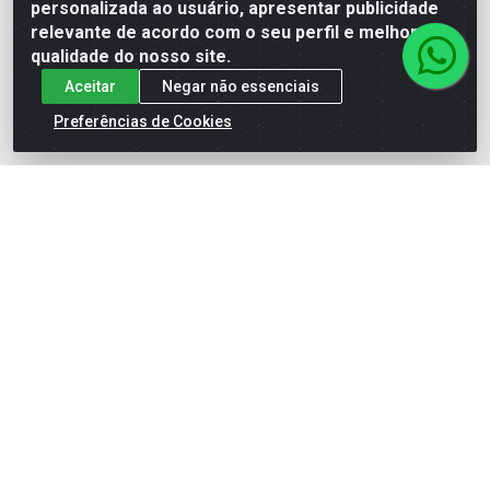
personalizada ao usuário, apresentar publicidade
(62) 99964-9927
relevante de acordo com o seu perfil e melhorar a
atendimento@rivershop.com.br
qualidade do nosso site.
Instagram
Aceitar
Negar não essenciais
Preferências de Cookies
Formas de Pagamento
Site Seguro
Rio Vermelho Distribuição de Alimentos LTDA - Rodovia BR,
153, KM 52 N 00 QD 00 LT 16 - Bairro Jardim Eldorado,
Anápolis/GO - CEP 75.045-190 - CNPJ 10.912.900/0002-40