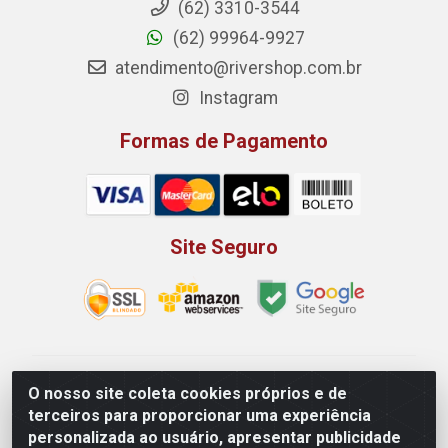
(62) 3310-3544
(62) 99964-9927
atendimento@rivershop.com.br
Instagram
Formas de Pagamento
Site Seguro
Rio Vermelho Distribuição de Alimentos LTDA - Rodovia
O nosso site coleta cookies próprios e de
BR, 153, KM 52 N 00 QD 00 LT 16 - Bairro Jardim
terceiros para proporcionar uma experiência
Eldorado, Anápolis/GO - CEP 75.045-190 - CNPJ
personalizada ao usuário, apresentar publicidade