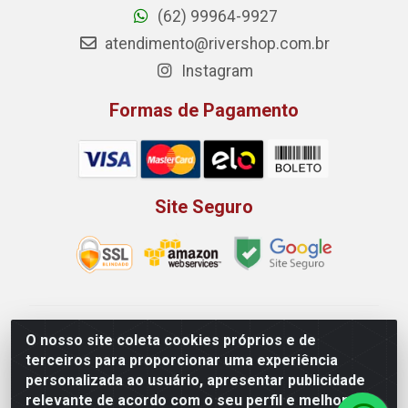
(62) 99964-9927
atendimento@rivershop.com.br
Instagram
Formas de Pagamento
Site Seguro
Rio Vermelho Distribuição de Alimentos LTDA - Rodovia
O nosso site coleta cookies próprios e de
BR, 153, KM 52 N 00 QD 00 LT 16 - Bairro Jardim
terceiros para proporcionar uma experiência
Eldorado, Anápolis/GO - CEP 75.045-190 - CNPJ
personalizada ao usuário, apresentar publicidade
10.912.900/0002-40
relevante de acordo com o seu perfil e melhorar a