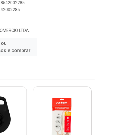
898542002285
8542002285
COMERCIO LTDA.
 ou
ços e comprar