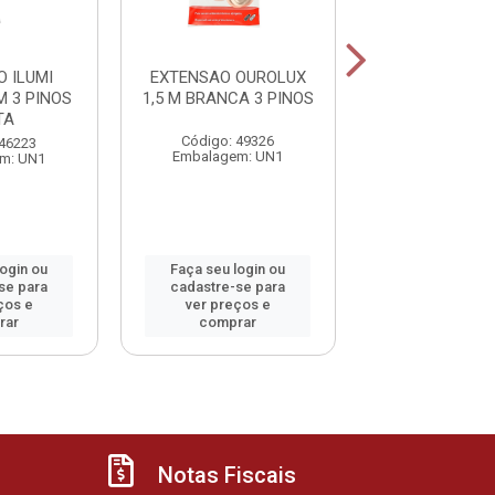
 ILUMI
EXTENSAO OUROLUX
EXTENSAO OU
 3 PINOS
1,5 M BRANCA 3 PINOS
1,5 M BRANCA 
TA
Código: 49326
Código: 49
 46223
Embalagem: UN1
Embalagem:
m: UN1
login ou
Faça seu login ou
Faça seu log
se para
cadastre-se para
cadastre-se 
ços e
ver preços e
ver preços
rar
comprar
comprar
Notas Fiscais