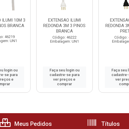
 ILUMI 10M 3
EXTENSAO ILUMI
EXTENSAO
INOS BRANCA
REDONDA 3M 3 PINOS
REDONDA 3M
BRANCA
PRE
o: 46219
Código: 46222
Código:
agem: UN1
Embalagem: UN1
Embalage
u login ou
Faça seu login ou
Faça seu 
re-se para
cadastre-se para
cadastre-
preços e
ver preços e
ver pre
mprar
comprar
comp
Meus Pedidos
Títulos