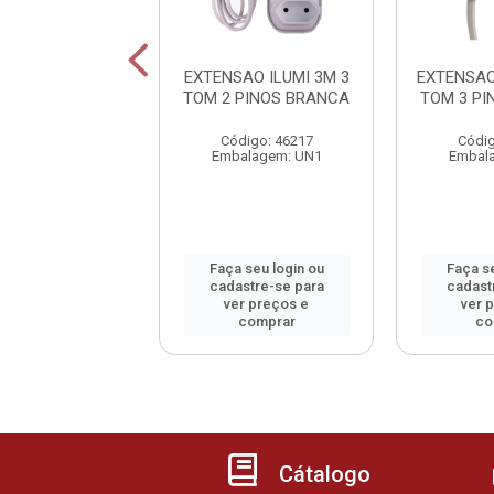
SAO OUROLUX
EXTENSAO ILUMI 3M 3
EXTENSAO
BRANCA 2 PINOS
TOM 2 PINOS BRANCA
TOM 3 P
digo: 49325
Código: 46217
Códig
alagem: UN1
Embalagem: UN1
Embal
 seu login ou
Faça seu login ou
Faça se
astre-se para
cadastre-se para
cadast
er preços e
ver preços e
ver 
comprar
comprar
co
Cátalogo