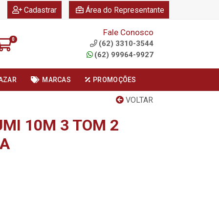
|
|
Cadastrar
Área do Representante
Fale Conosco
0
(62) 3310-3544
(62) 99964-9927
AZAR
MARCAS
PROMOÇÕES
VOLTAR
MI 10M 3 TOM 2
CA