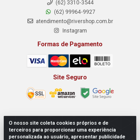
(62) 3310-3544
(62) 99964-9927
atendimento@rivershop.com.br
Instagram
Formas de Pagamento
Site Seguro
Rio Vermelho Distribuição de Alimentos LTDA - Rodovia
O nosso site coleta cookies próprios e de
BR, 153, KM 52 N 00 QD 00 LT 16 - Bairro Jardim
terceiros para proporcionar uma experiência
Eldorado, Anápolis/GO - CEP 75.045-190 - CNPJ
personalizada ao usuário, apresentar publicidade