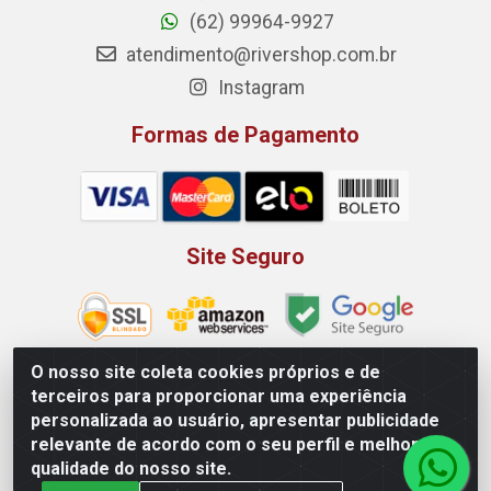
(62) 99964-9927
atendimento@rivershop.com.br
Instagram
Formas de Pagamento
Site Seguro
O nosso site coleta cookies próprios e de
terceiros para proporcionar uma experiência
Rio Vermelho Distribuição de Alimentos LTDA - Rodovia BR,
personalizada ao usuário, apresentar publicidade
153, KM 52 N 00 QD 00 LT 16 - Bairro Jardim Eldorado,
relevante de acordo com o seu perfil e melhorar a
Anápolis/GO - CEP 75.045-190 - CNPJ 10.912.900/0002-40
qualidade do nosso site.