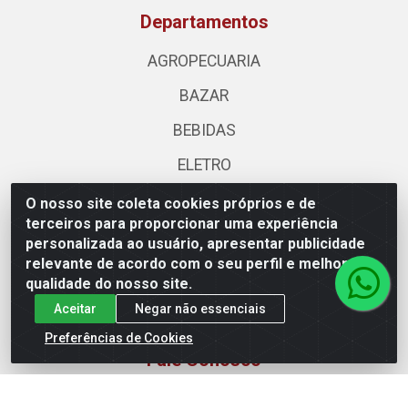
Departamentos
AGROPECUARIA
BAZAR
BEBIDAS
ELETRO
HIGIENE E BELEZA
O nosso site coleta cookies próprios e de
terceiros para proporcionar uma experiência
LIMPEZA
personalizada ao usuário, apresentar publicidade
relevante de acordo com o seu perfil e melhorar a
MATERIAIS CONSTRUCAO
qualidade do nosso site.
MERCEARIA
Aceitar
Negar não essenciais
Preferências de Cookies
Fale Conosco
(62) 3310-3544