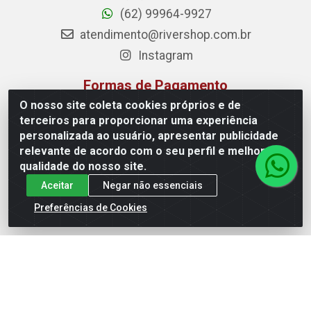
(62) 99964-9927
atendimento@rivershop.com.br
Instagram
Formas de Pagamento
O nosso site coleta cookies próprios e de
terceiros para proporcionar uma experiência
personalizada ao usuário, apresentar publicidade
relevante de acordo com o seu perfil e melhorar a
Site Seguro
qualidade do nosso site.
Aceitar
Negar não essenciais
Preferências de Cookies
Rio Vermelho Distribuição de Alimentos LTDA - Rodovia BR,
153, KM 52 N 00 QD 00 LT 16 - Bairro Jardim Eldorado,
Anápolis/GO - CEP 75.045-190 - CNPJ 10.912.900/0002-40