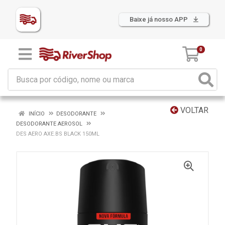
Baixe já nosso APP
0
VOLTAR
INÍCIO
DESODORANTE
DESODORANTE AEROSOL
DES AERO AXE.BS BLACK 150ML