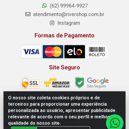
(62) 99964-9927
atendimento@rivershop.com.br
Instagram
Formas de Pagamento
Site Seguro
O nosso site coleta cookies próprios e de
terceiros para proporcionar uma experiência
Rio Vermelho Distribuição de Alimentos LTDA - Rodovia BR,
personalizada ao usuário, apresentar publicidade
153, KM 52 N 00 QD 00 LT 16 - Bairro Jardim Eldorado,
relevante de acordo com o seu perfil e melhorar a
Anápolis/GO - CEP 75.045-190 - CNPJ 10.912.900/0002-40
qualidade do nosso site.