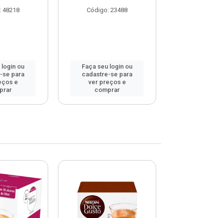
: 48218
Código: 23488
Código
 login ou
Faça seu login ou
Faça seu 
-se para
cadastre-se para
cadastre
eços e
ver preços e
ver pr
prar
comprar
comp