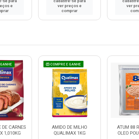
e-se para
cadastre-se para
cadastre
reços e
ver preços e
ver pr
prar
comprar
com
 GANHE
COMPRE E GANHE
 DE CARNES
AMIDO DE MILHO
ATUM 88 
X 1,010KG
QUALIMAX 1KG
OLEO POU