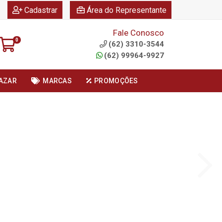
|
|
Cadastrar
Área do Representante
Fale Conosco
0
(62) 3310-3544
(62) 99964-9927
AZAR
MARCAS
PROMOÇÕES