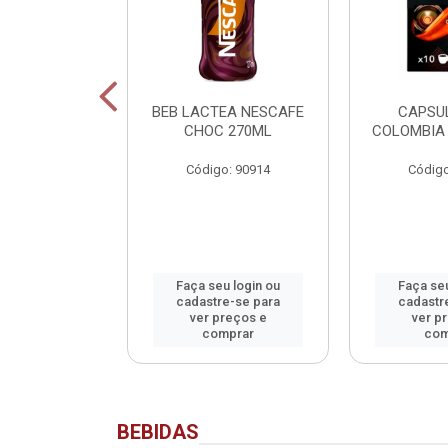
SCAFE
BEB LACTEA NESCAFE
CAPSU
NADO SACHET
CHOC 270ML
COLOMBIA 
40G
Código: 90914
Código
o: 90913
u login ou
Faça seu login ou
Faça seu
e-se para
cadastre-se para
cadastr
reços e
ver preços e
ver p
mprar
comprar
com
BEBIDAS