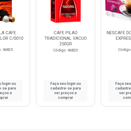
LA CAFE
CAFE PILAO
NESCAFE D
LOR C/0010
TRADICIONAL VACUO
EXPRES
250GR
: 46825
Código
Código: 46820
 login ou
Faça seu login ou
Faça seu
e-se para
cadastre-se para
cadastre
reços e
ver preços e
ver pr
prar
comprar
com