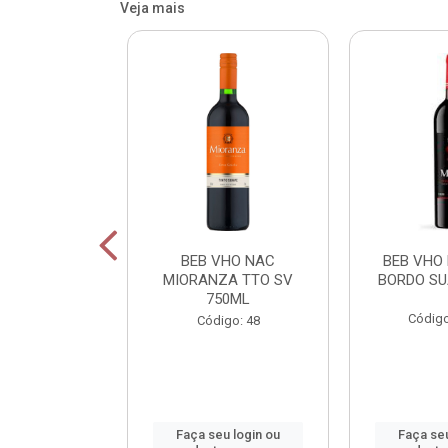
Veja mais
OR FIU FIU
BEB VHO NAC
BEB VHO
A DE LIMAO
MIORANZA TTO SV
BORDO SU
50M
750ML
Código
: 800165
Código: 48
u login ou
Faça seu login ou
Faça seu