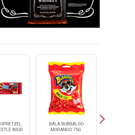
COPRETZEL
BALA BUBBALOO
CHICLE
ESTLE 80GR
MORANGO 75G
HORTELA