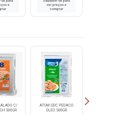
-se para
cadastre-se para
cadastre
eços e
ver preços e
ver pr
prar
comprar
comp
RALADO C/
ATUM GDC PEDACO
ATUM GDC
CH 500GR
OLEO 500GR
OLEO 