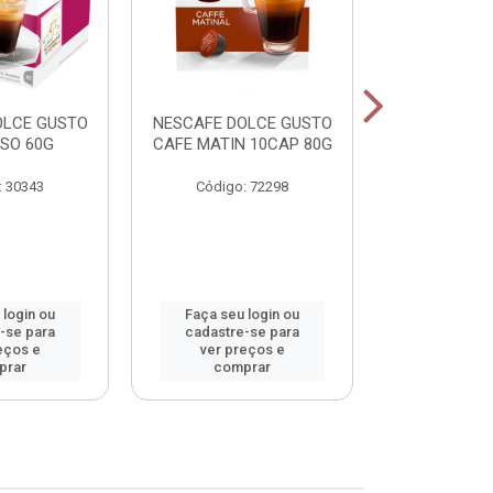
OLCE GUSTO
NESCAFE DOLCE GUSTO
NESCAFE DO
SO 60G
CAFE MATIN 10CAP 80G
LAT MACCHI
: 30343
Código: 72298
Código:
 login ou
Faça seu login ou
Faça seu 
-se para
cadastre-se para
cadastre
eços e
ver preços e
ver pr
prar
comprar
comp