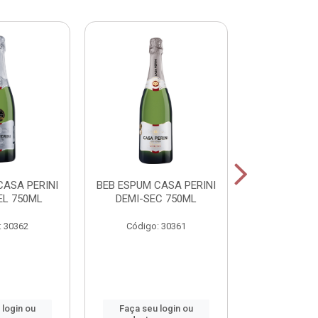
CASA PERINI
BEB ESPUM CASA PERINI
BEB ESPUM C
L 750ML
DEMI-SEC 750ML
BRUT CHAM
: 30362
Código: 30361
Código:
 login ou
Faça seu login ou
Faça seu 