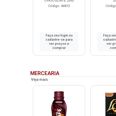
CHOCOLATE 20G
2
o: 75993
Código: 46813
Código
u login ou
Faça seu login ou
Faça seu
e-se para
cadastre-se para
cadastr
reços e
ver preços e
ver p
mprar
comprar
com
MERCEARIA
Veja mais