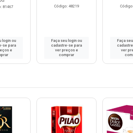
0G
Código: 48219
Código
: 81467
 login ou
Faça seu login ou
Faça seu
e-se para
cadastre-se para
cadastre
reços e
ver preços e
ver pr
prar
comprar
com