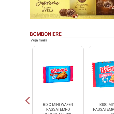
BOMBONIERE
Veja mais
RIDENT BAG
BISC MINI WAFER
BISC MI
 LV + PG -
PASSATEMPO
PASSATEM