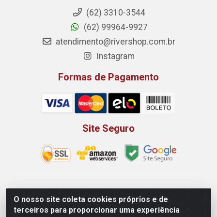
(62) 3310-3544
(62) 99964-9927
atendimento@rivershop.com.br
Instagram
Formas de Pagamento
Site Seguro
Rio Vermelho Distribuição de Alimentos LTDA - Rodovia
O nosso site coleta cookies próprios e de
BR, 153, KM 52 N 00 QD 00 LT 16 - Bairro Jardim
terceiros para proporcionar uma experiência
Eldorado, Anápolis/GO - CEP 75.045-190 - CNPJ