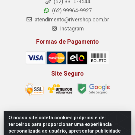
(62) 3310-3544
(62) 99964-9927
atendimento@rivershop.com.br
Instagram
Formas de Pagamento
Site Seguro
Rio Vermelho Distribuição de Alimentos LTDA - Rodovia
O nosso site coleta cookies próprios e de
BR, 153, KM 52 N 00 QD 00 LT 16 - Bairro Jardim
terceiros para proporcionar uma experiência
Eldorado, Anápolis/GO - CEP 75.045-190 - CNPJ
personalizada ao usuário, apresentar publicidade
10.912.900/0002-40